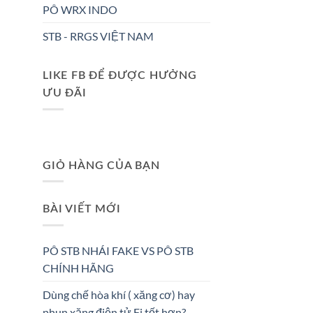
PÔ WRX INDO
STB - RRGS VIỆT NAM
LIKE FB ĐỂ ĐƯỢC HƯỞNG
ƯU ĐÃI
GIỎ HÀNG CỦA BẠN
BÀI VIẾT MỚI
PÔ STB NHÁI FAKE VS PÔ STB
CHÍNH HÃNG
Dùng chế hòa khí ( xăng cơ) hay
phun xăng điện tử Fi tốt hơn?