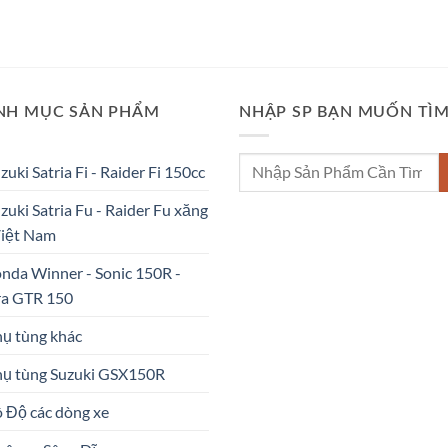
NH MỤC SẢN PHẨM
NHẬP SP BẠN MUỐN TÌ
Tìm
uzuki Satria Fi - Raider Fi 150cc
kiếm:
uzuki Satria Fu - Raider Fu xăng
Việt Nam
nda Winner - Sonic 150R -
ra GTR 150
hụ tùng khác
hụ tùng Suzuki GSX150R
ô Độ các dòng xe