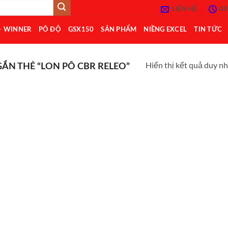
LIÊN HỆ
08
– WINNER
PÔ ĐỘ
GSX150
SẢN PHẨM
NIỀNG EXCEL
TIN TỨC
Hiển thị kết quả duy n
N THẺ “LON PÔ CBR RELEO”