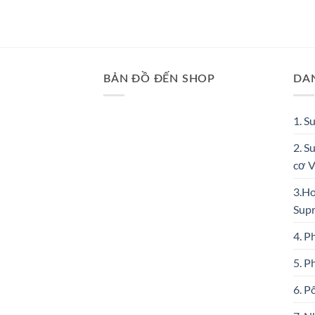
BẢN ĐỒ ĐẾN SHOP
DA
1. S
2. S
cơ 
3.Ho
Sup
4. P
5. P
6. P