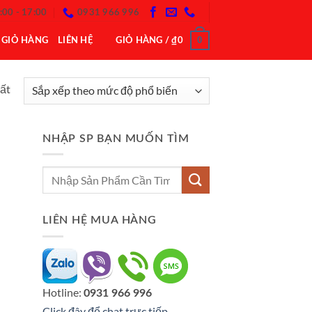
:00 - 17:00
0931 966 996
0
GIỎ HÀNG
LIÊN HỆ
GIỎ HÀNG /
₫
0
hất
NHẬP SP BẠN MUỐN TÌM
Tìm
kiếm:
LIÊN HỆ MUA HÀNG
Hotline:
0931 966 996
Click đây để chat trực tiếp