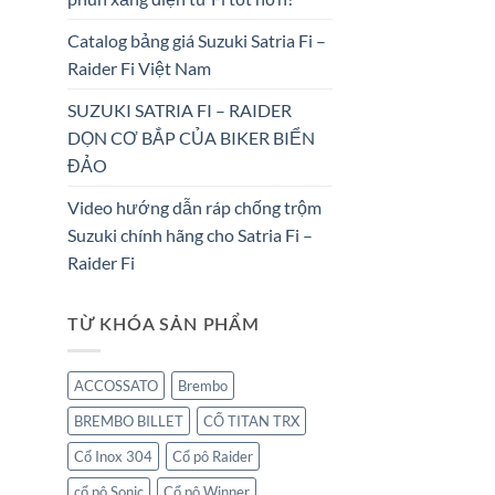
Catalog bảng giá Suzuki Satria Fi –
Raider Fi Việt Nam
SUZUKI SATRIA FI – RAIDER
DỌN CƠ BẮP CỦA BIKER BIỂN
ĐẢO
Video hướng dẫn ráp chống trộm
Suzuki chính hãng cho Satria Fi –
Raider Fi
TỪ KHÓA SẢN PHẨM
ACCOSSATO
Brembo
BREMBO BILLET
CỔ TITAN TRX
Cổ Inox 304
Cổ pô Raider
cổ pô Sonic
Cổ pô Winner