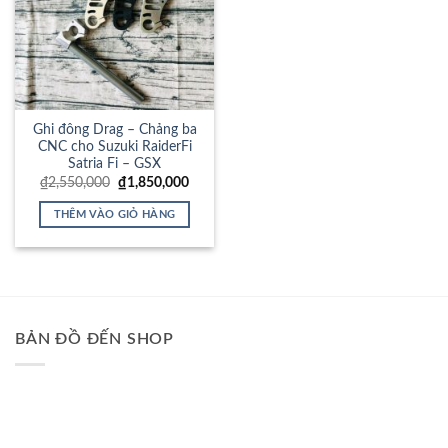
Ghi đông Drag – Chảng ba
CNC cho Suzuki RaiderFi
Satria Fi – GSX
Giá
Giá
₫
2,550,000
₫
1,850,000
gốc
hiện
là:
tại
THÊM VÀO GIỎ HÀNG
₫2,550,000.
là:
₫1,850,000.
BẢN ĐỒ ĐẾN SHOP