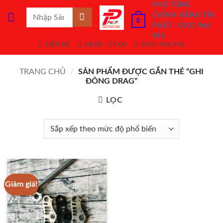
Bỏ
PHỤ TÙNG
Tìm
CHÍNH HÃNG TÍN
qua
0
kiếm:
PHÁT - 0931 966
nội
996
dung
LIÊN HỆ
08:00 - 17:00
0931 966 996
TRANG CHỦ
/
SẢN PHẨM ĐƯỢC GẮN THẺ “GHI
ĐÔNG DRAG”
LỌC
Giảm giá!
Add to
Wishlist