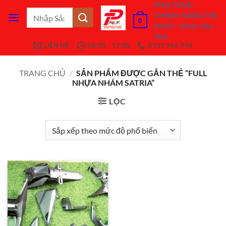
Bỏ
PHỤ TÙNG
Tìm
CHÍNH HÃNG TÍN
qua
0
kiếm:
PHÁT - 0931 966
nội
996
dung
LIÊN HỆ
08:00 - 17:00
0931 966 996
TRANG CHỦ
/
SẢN PHẨM ĐƯỢC GẮN THẺ “FULL
NHỰA NHÁM SATRIA”
LỌC
Add to
Wishlist