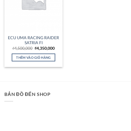
ECU UMA RACING RAIDER
SATRIA FI
Giá
Giá
₫
4,500,000
₫
4,350,000
gốc
hiện
là:
tại
THÊM VÀO GIỎ HÀNG
₫4,500,000.
là:
₫4,350,000.
BẢN ĐỒ ĐẾN SHOP