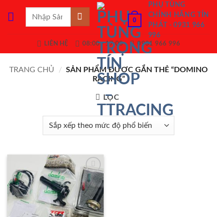
Bỏ
PHỤ TÙNG
Tìm
CHÍNH HÃNG TÍN
qua
0
kiếm:
PHÁT - 0931 966
nội
996
dung
LIÊN HỆ
08:00 - 17:00
0931 966 996
TRANG CHỦ
/
SẢN PHẨM ĐƯỢC GẮN THẺ “DOMINO
RACING”
LỌC
Add to
Wishlist