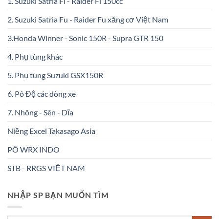
1. Suzuki Satria Fi - Raider Fi 150cc
2. Suzuki Satria Fu - Raider Fu xăng cơ Việt Nam
3.Honda Winner - Sonic 150R - Supra GTR 150
4. Phụ tùng khác
5. Phụ tùng Suzuki GSX150R
6. Pô Độ các dòng xe
7. Nhông - Sên - Dĩa
Niềng Excel Takasago Asia
PÔ WRX INDO
STB - RRGS VIỆT NAM
NHẬP SP BẠN MUỐN TÌM