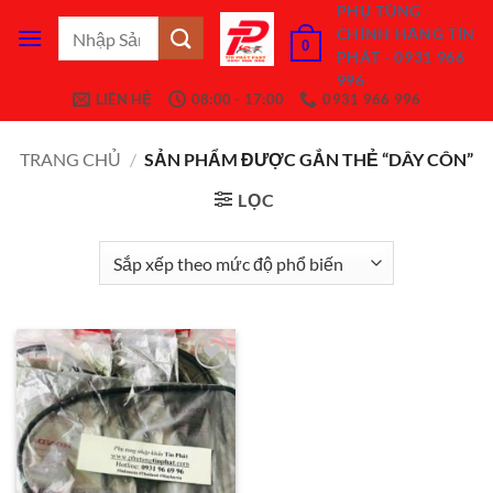
Bỏ
PHỤ TÙNG
Tìm
CHÍNH HÃNG TÍN
qua
0
kiếm:
PHÁT - 0931 966
nội
996
dung
LIÊN HỆ
08:00 - 17:00
0931 966 996
TRANG CHỦ
/
SẢN PHẨM ĐƯỢC GẮN THẺ “DÂY CÔN”
LỌC
Add to
Wishlist