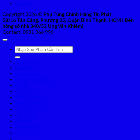
Liên Hệ
Copyright 2026 ©
Phụ Tùng Chính Hãng Tín Phát
58/16 Tân Cảng, Phường 25, Quận Bình Thạnh, HCM ( Bên
hông số nhà 340/52 Ung Văn Khiêm)
Contact: 0931 966 996
Tìm
kiếm:
Trang Chủ
Raider Fi
Raider Fu
Sonic – Winner
Pô độ
GSX150
Sản Phẩm
Niềng Excel
Tin Tức
Giỏ Hàng
Liên Hệ
Đăng nhập
Newsletter