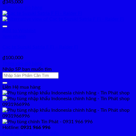
₫
345,000
Thêm vào giỏ hàng
Add to Wishlist
Xem nhanh
Cạc te Suzuki Satria F Fi – Raider Fi
₫
100,000
Thêm vào giỏ hàng
Nhập SP bạn muốn tìm
Tìm
kiếm:
Liên Hệ mua hàng
Hotline:
0931 966 996
Click đây để chat trực tiếp