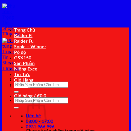
Bỏ
qua
nội
dung
Trang Chủ
Raider Fi
Raider Fu
Sonic – Winner
Pô độ
GSX150
Sản Phẩm
Niềng Excel
Tin Tức
Giỏ Hàng
Tìm
Liên Hệ
kiếm:
Giỏ hàng /
₫
0
0
Tìm
kiếm:
Liên hệ
08:00 - 17:00
0931 966 996