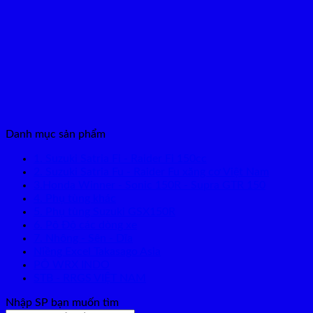
Danh mục sản phẩm
1. Suzuki Satria Fi - Raider Fi 150cc
2. Suzuki Satria Fu - Raider Fu xăng cơ Việt Nam
3.Honda Winner - Sonic 150R - Supra GTR 150
4. Phụ tùng khác
5. Phụ tùng Suzuki GSX150R
6. Pô Độ các dòng xe
7. Nhông - Sên - Dĩa
Niềng Excel Takasago Asia
PÔ WRX INDO
STB - RRGS VIỆT NAM
Nhập SP bạn muốn tìm