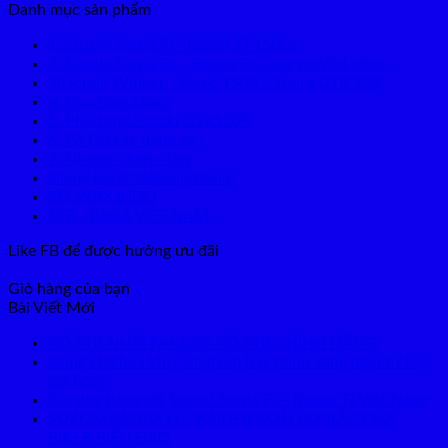
Danh mục sản phẩm
1. Suzuki Satria Fi - Raider Fi 150cc
2. Suzuki Satria Fu - Raider Fu xăng cơ Việt Nam
3.Honda Winner - Sonic 150R - Supra GTR 150
4. Phụ tùng khác
5. Phụ tùng Suzuki GSX150R
6. Pô Độ các dòng xe
7. Nhông - Sên - Dĩa
Niềng Excel Takasago Asia
PÔ WRX INDO
STB - RRGS VIỆT NAM
Like FB để được hưởng ưu đãi
Giỏ hàng của bạn
Bài Viết Mới
PÔ STB NHÁI FAKE VS PÔ STB CHÍNH HÃNG
Dùng chế hòa khí ( xăng cơ) hay phun xăng điện tử Fi
tốt hơn?
Catalog bảng giá Suzuki Satria Fi – Raider Fi Việt Nam
SUZUKI SATRIA FI – RAIDER DỌN CƠ BẮP CỦA
BIKER BIỂN ĐẢO