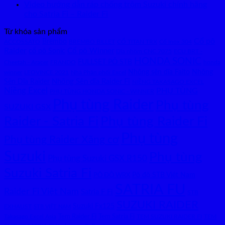
Video hướng dẫn ráp chống trộm Suzuki chính hãng
cho Satria Fi – Raider Fi
Từ khóa sản phẩm
Brembo
Cổ pô
Cổ Inox 304
ACCOSSATO
BREMBO BILLET
CỔ TITAN TRX
Raider
Cổ pô Winner
cổ pô Sonic
Dĩa nhôm CNC 7075
ECU BRT -
HONDA SONIC
FULLSET PÔ STB
Cheetah - Aracer
FRANDO
honda
Nhông sên dĩa Faito
Nhông
Nhà Phân phối Excel
winner
LEOVINCE 2021
Sên Dĩa Raider
Nhông Sên dĩa Raider Fi
NIỀNG TAKASAGO EXCEL
Niềng Excel
PHỤ TÙNG
PHỤ TÙNG HONDA SONIC - WINNER
Phụ tùng Raider
Phụ tùng
SUZUKI GSX
Raider - Satria Fi
Phụ tùng Raider Fi
Phụ tùng
Phụ tùng Raider Xăng cơ
Suzuki
Phụ tùng
Phụ tùng Suzuki GSX R150
Suzuki Satria Fi
Pô độ STB Việt Nam
PÔ ĐỘ WRX
SATRIA FU
Raider Fi Việt Nam
Satria F Fi
STB
SUZUKI RAIDER
Suzuki Fx125
EXHAUST
STB VIỆT NAM
Tem Raider Fi
Tem Satria Fi
Takasago Excel Asia
TEM SUZUKI RAIDER FI
TEM