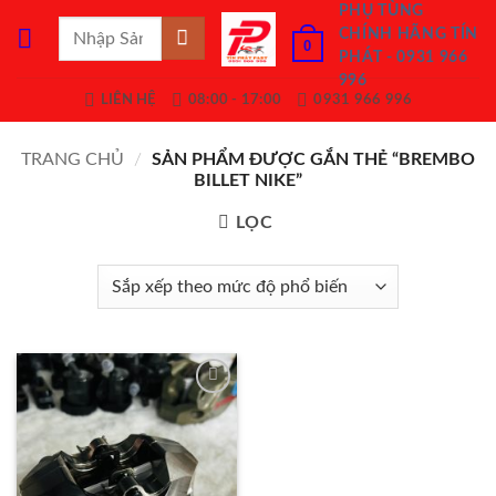
Bỏ
PHỤ TÙNG
Tìm
CHÍNH HÃNG TÍN
qua
0
kiếm:
PHÁT - 0931 966
nội
996
dung
LIÊN HỆ
08:00 - 17:00
0931 966 996
TRANG CHỦ
/
SẢN PHẨM ĐƯỢC GẮN THẺ “BREMBO
BILLET NIKE”
LỌC
Add to
Wishlist