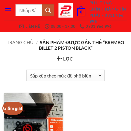
Bỏ
PHỤ TÙNG
Tìm
CHÍNH HÃNG TÍN
qua
0
kiếm:
PHÁT - 0931 966
nội
996
dung
LIÊN HỆ
08:00 - 17:00
0931 966 996
TRANG CHỦ
/
SẢN PHẨM ĐƯỢC GẮN THẺ “BREMBO
BILLET 2 PISTON BLACK”
LỌC
Giảm giá!
Add to
Wishlist