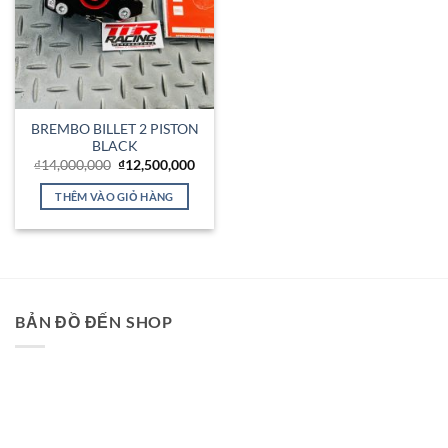
BREMBO BILLET 2 PISTON
BLACK
Giá
Giá
₫
14,000,000
₫
12,500,000
gốc
hiện
là:
tại
THÊM VÀO GIỎ HÀNG
₫14,000,000.
là:
₫12,500,000.
BẢN ĐỒ ĐẾN SHOP