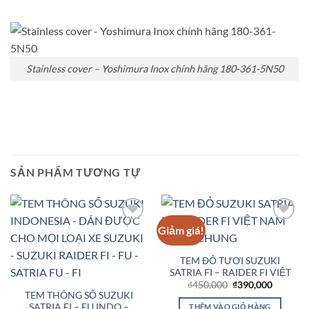
Stainless cover – Yoshimura Inox chính hãng 180-361-5N50
SẢN PHẨM TƯƠNG TỰ
Giảm giá!
Add to
Add to
Wishlist
Wishlist
TEM ĐỎ TƯƠI SUZUKI
SATRIA FI – RAIDER FI VIỆT
Giá
Giá
₫
450,000
₫
390,000
gốc
hiện
TEM THÔNG SỐ SUZUKI
là:
tại
SATRIA FI – FU INDO –
THÊM VÀO GIỎ HÀNG