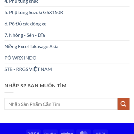
4. Phụ tùng khác
5. Phụ tùng Suzuki GSX150R
6. Pô Độ các dòng xe
7. Nhông - Sên - Dĩa
Niềng Excel Takasago Asia
PÔ WRX INDO
STB - RRGS VIỆT NAM
NHẬP SP BẠN MUỐN TÌM
Tìm
kiếm:
Visa
PayPal
Stripe
MasterCard
Cash