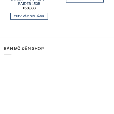
₫450,000.
là:
RAIDER 150R
₫390,00
₫
50,000
THÊM VÀO GIỎ HÀNG
BẢN ĐỒ ĐẾN SHOP