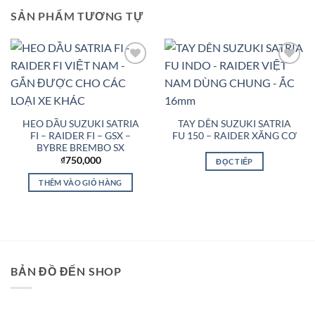
SẢN PHẨM TƯƠNG TỰ
Add to
Add to
Wishlist
Wishlist
HEO DẦU SUZUKI SATRIA
TAY DÊN SUZUKI SATRIA
FI – RAIDER FI – GSX –
FU 150 – RAIDER XĂNG CƠ
BYBRE BREMBO SX
₫
750,000
ĐỌC TIẾP
THÊM VÀO GIỎ HÀNG
BẢN ĐỒ ĐẾN SHOP