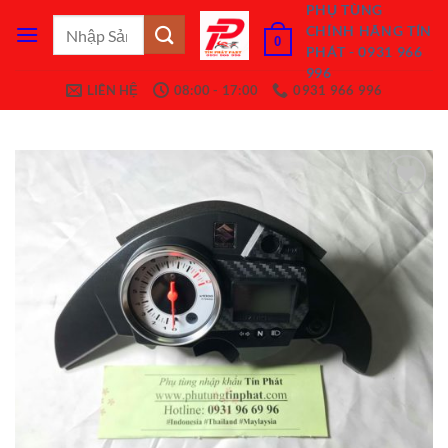
Bỏ
PHỤ TÙNG
Tìm
CHÍNH HÃNG TÍN
qua
0
kiếm:
PHÁT - 0931 966
nội
996
dung
LIÊN HỆ
08:00 - 17:00
0931 966 996
Add to
Wishlist