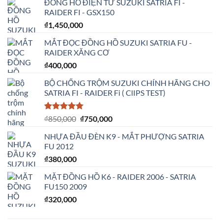
ĐỒNG HỒ ĐIỆN TỬ SUZUKI SATRIA FI -
RAIDER FI - GSX150
₫
1,450,000
MẮT ĐỌC ĐỒNG HỒ SUZUKI SATRIA FU -
RAIDER XĂNG CƠ
₫
400,000
BỘ CHỐNG TRỘM SUZUKI CHÍNH HÃNG CHO
SATRIA FI - RAIDER Fi ( ClIPS TEST)
5.00
2
trên 5
Giá
Giá
₫
850,000
₫
750,000
dựa trên
gốc
hiện
đánh giá
NHỰA ĐẦU ĐÈN K9 - MẮT PHƯỢNG SATRIA
là:
tại
FU 2012
₫850,000.
là:
₫
380,000
₫750,000.
MẶT ĐỒNG HỒ K6 - RAIDER 2006 - SATRIA
FU150 2009
₫
320,000