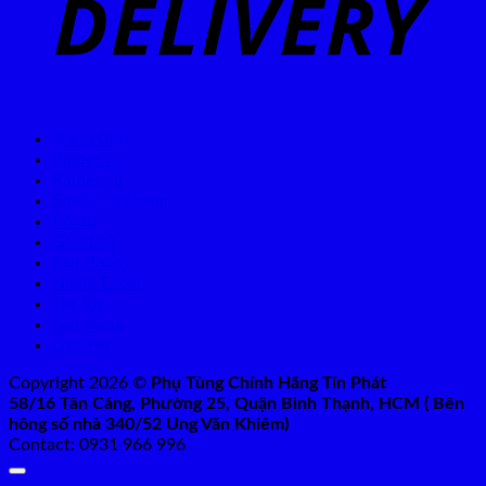
Trang Chủ
Raider Fi
Raider Fu
Sonic – Winner
Pô độ
GSX150
Sản Phẩm
Niềng Excel
Tin Tức
Giỏ Hàng
Liên Hệ
Copyright 2026 ©
Phụ Tùng Chính Hãng Tín Phát
58/16 Tân Cảng, Phường 25, Quận Bình Thạnh, HCM ( Bên
hông số nhà 340/52 Ung Văn Khiêm)
Contact: 0931 966 996