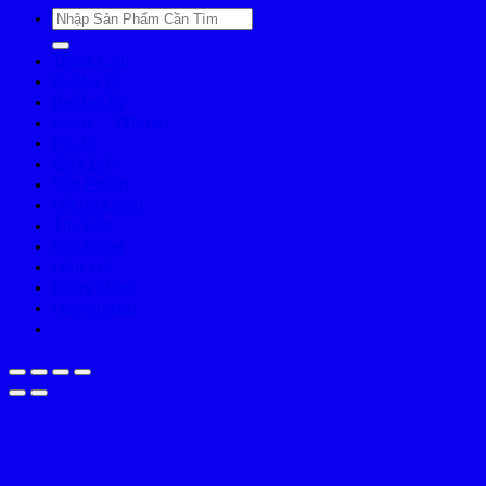
Tìm
kiếm:
Trang Chủ
Raider Fi
Raider Fu
Sonic – Winner
Pô độ
GSX150
Sản Phẩm
Niềng Excel
Tin Tức
Giỏ Hàng
Liên Hệ
Đăng nhập
Newsletter