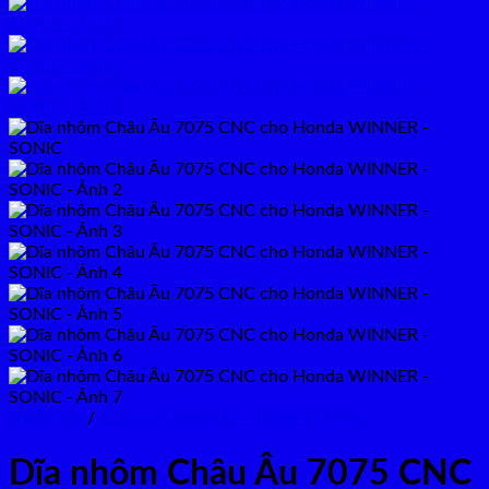
Trang chủ
/
1. Suzuki Satria Fi - Raider Fi 150cc
Dĩa nhôm Châu Âu 7075 CNC