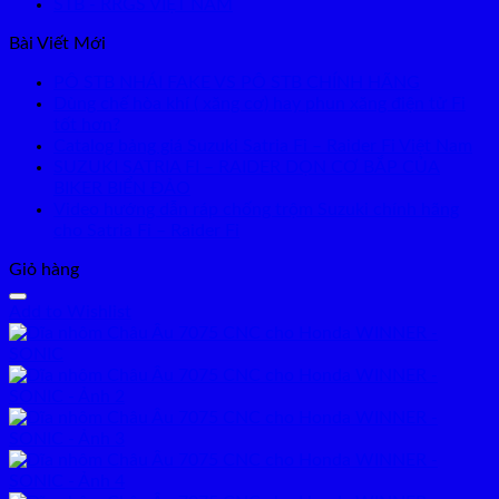
STB - RRGS VIỆT NAM
Bài Viết Mới
PÔ STB NHÁI FAKE VS PÔ STB CHÍNH HÃNG
Dùng chế hòa khí ( xăng cơ) hay phun xăng điện tử Fi
tốt hơn?
Catalog bảng giá Suzuki Satria Fi – Raider Fi Việt Nam
SUZUKI SATRIA FI – RAIDER DỌN CƠ BẮP CỦA
BIKER BIỂN ĐẢO
Video hướng dẫn ráp chống trộm Suzuki chính hãng
cho Satria Fi – Raider Fi
Giỏ hàng
Add to Wishlist