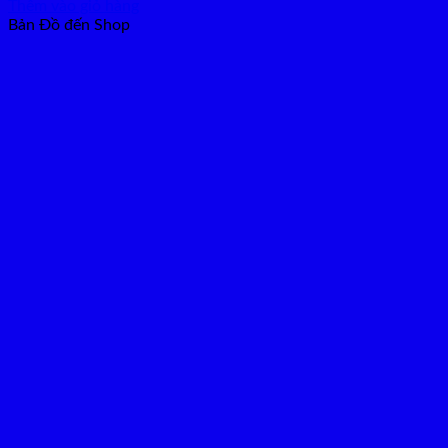
gốc
hiện
Thêm vào giỏ hàng
là:
tại
Bản Đồ đến Shop
₫450,000.
là:
₫390,000.