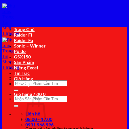
Bỏ
qua
nội
dung
Trang Chủ
Raider Fi
Raider Fu
Sonic – Winner
Pô độ
GSX150
Sản Phẩm
Niềng Excel
Tin Tức
Giỏ Hàng
Tìm
Liên Hệ
kiếm:
Giỏ hàng /
₫
0
0
Tìm
kiếm:
Liên hệ
08:00 - 17:00
0931 966 996