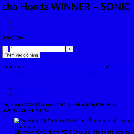
cho Honda WINNER – SONIC
₫
700,000
Dĩa
nhôm
Thêm vào giỏ hàng
Châu
Add to Wishlist
Âu
Danh mục:
1. Suzuki Satria Fi - Raider Fi 150cc
Thẻ:
HONDA
7075
SONIC
,
Honda winnerr
,
Nhông sên dĩa Faito
,
Nhông sên dĩa
CNC
TDT
cho
Honda
Mô tả
WINNER
Đánh giá (0)
-
Dĩa nhôm 7075 Châu Âu CNC cho Honda WINNER và
SONIC
SONIC size 44, 43, 45
số
lượng
Dĩa nhôm CNC nhôm 7075 Châu Âu, hàng chất lượng ca