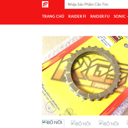
Tìm
Bỏ
kiếm:
qua
TRANG CHỦ
RAIDER FI
RAIDER FU
SONIC 
nội
dung