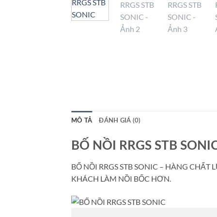
MÔ TẢ
ĐÁNH GIÁ (0)
BỐ NỒI RRGS STB SONI
BỐ NỒI RRGS STB SONIC – HÀNG CHẤT
KHÁCH LÀM NỒI BỐC HƠN.