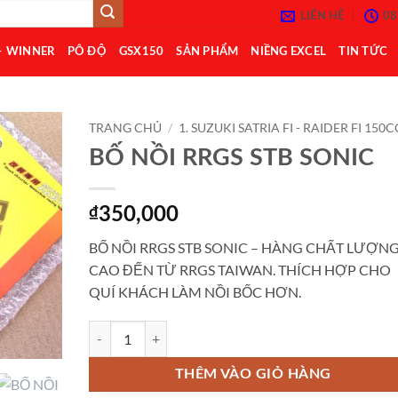
LIÊN HỆ
08
– WINNER
PÔ ĐỘ
GSX150
SẢN PHẨM
NIỀNG EXCEL
TIN TỨC
TRANG CHỦ
/
1. SUZUKI SATRIA FI - RAIDER FI 150C
BỐ NỒI RRGS STB SONIC
Add to
Wishlist
₫
350,000
BỐ NỒI RRGS STB SONIC – HÀNG CHẤT LƯỢN
CAO ĐẾN TỪ RRGS TAIWAN. THÍCH HỢP CHO
QUÍ KHÁCH LÀM NỒI BỐC HƠN.
BỐ NỒI RRGS STB SONIC số lượng
THÊM VÀO GIỎ HÀNG