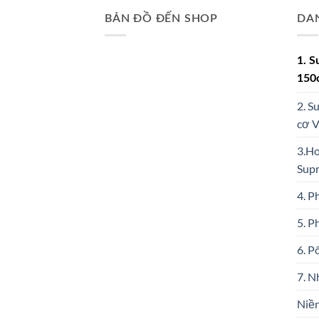
BẢN ĐỒ ĐẾN SHOP
DA
1. S
150
2. S
cơ 
3.Ho
Sup
4. P
5. P
6. P
7. N
Niền