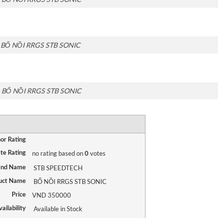
BỐ NỒI RRGS STB SONIC
BỐ NỒI RRGS STB SONIC
RATING
1 star
2 stars
3 stars
4 stars
5 stars
or Rating
no rating
based on
votes
te Rating
0
STB SPEEDTECH
and Name
BỐ NỒI RRGS STB SONIC
uct Name
VND
350000
Price
Available in Stock
ailability