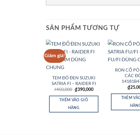
SẢN PHẨM TƯƠNG TỰ
Giảm giá!
Add to
Wishlist
RON CỔ PÔ
CÁC ĐỜ
TEM ĐỎ ĐEN SUZUKI
14181B4
SATRIA FI – RAIDER FI
₫
25,0
Giá
Giá
₫
450,000
₫
390,000
gốc
hiện
là:
tại
THÊM VÀ
THÊM VÀO GIỎ
₫450,000.
là:
₫390,000.
HÀN
HÀNG