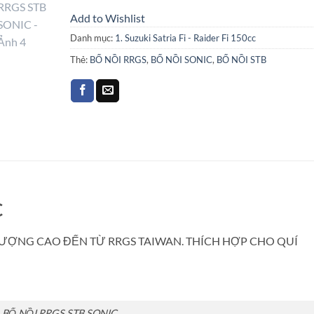
Add to Wishlist
Danh mục:
1. Suzuki Satria Fi - Raider Fi 150cc
Thẻ:
BỐ NỒI RRGS
,
BỐ NỒI SONIC
,
BỐ NỒI STB
C
 LƯỢNG CAO ĐẾN TỪ RRGS TAIWAN. THÍCH HỢP CHO QUÍ
BỐ NỒI RRGS STB SONIC