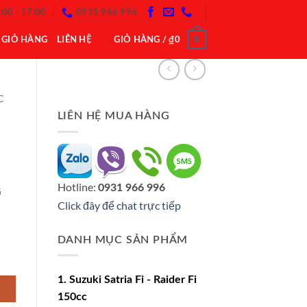
:00 - 17:00
0931 966 996
0
GIỎ HÀNG
LIÊN HỆ
GIỎ HÀNG /
₫
0
C
LIÊN HỆ MUA HÀNG
Hotline:
0931 966 996
G
Click đây để chat trực tiếp
DANH MỤC SẢN PHẨM
1. Suzuki Satria Fi - Raider Fi
150cc