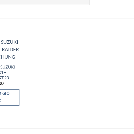
Add to
Wishlist
 SUZUKI
I –
7E20
00
O GIỎ
G