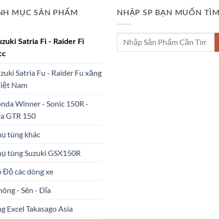
NH MỤC SẢN PHẨM
NHẬP SP BẠN MUỐN TÌ
Tìm
uzuki Satria Fi - Raider Fi
kiếm:
cc
uzuki Satria Fu - Raider Fu xăng
Việt Nam
nda Winner - Sonic 150R -
ra GTR 150
hụ tùng khác
hụ tùng Suzuki GSX150R
ô Độ các dòng xe
hông - Sên - Dĩa
g Excel Takasago Asia