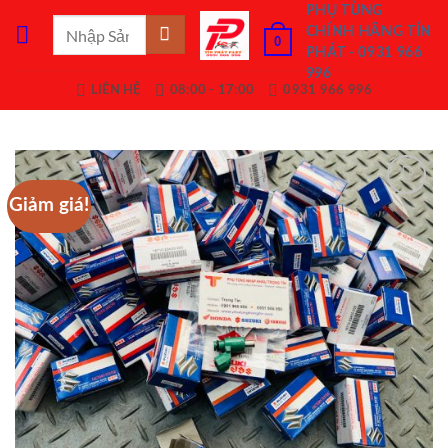
Bỏ
PHỤ TÙNG
Tìm
CHÍNH HÃNG TÍN
qua
0
kiếm:
PHÁT - 0931 966
nội
996
dung
LIÊN HỆ
08:00 - 17:00
0931 966 996
Giảm giá!
Add to
Wishlist