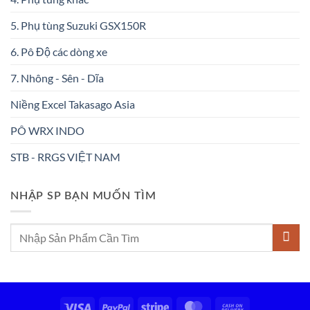
5. Phụ tùng Suzuki GSX150R
6. Pô Độ các dòng xe
7. Nhông - Sên - Dĩa
Niềng Excel Takasago Asia
PÔ WRX INDO
STB - RRGS VIỆT NAM
NHẬP SP BẠN MUỐN TÌM
Tìm
kiếm:
Visa
PayPal
Stripe
MasterCard
Cash