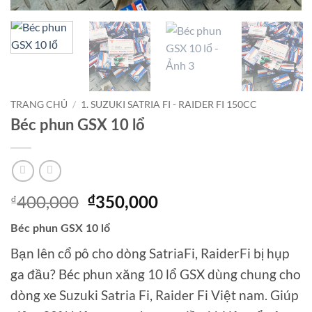
TRANG CHỦ
/
1. SUZUKI SATRIA FI - RAIDER FI 150CC
Béc phun GSX 10 lổ
400,000
₫
Giá
Giá
₫
350,000
gốc
hiện
Béc phun GSX 10 lổ
là:
tại
₫400,000.
là:
Bạn lên cổ pô cho dòng SatriaFi, RaiderFi bị hụp
₫350,000.
ga đầu? Béc phun xăng 10 lổ GSX dùng chung cho
dòng xe Suzuki Satria Fi, Raider Fi Việt nam. Giúp