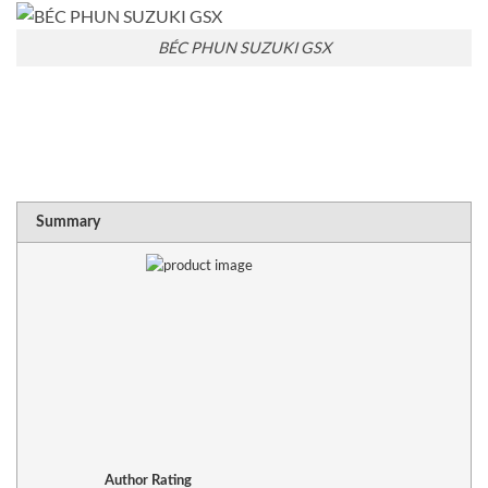
BÉC PHUN SUZUKI GSX
RATING
1 sta
2 sta
3 sta
4 sta
5 sta
Summary
Author Rating