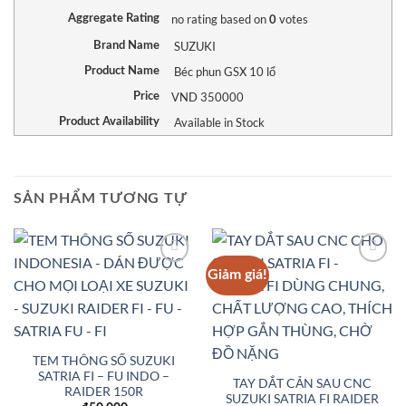
no rating
based on
votes
Aggregate Rating
0
SUZUKI
Brand Name
Béc phun GSX 10 lổ
Product Name
VND
350000
Price
Available in Stock
Product Availability
SẢN PHẨM TƯƠNG TỰ
Giảm giá!
Add to
Add to
Wishlist
Wishlist
TEM THÔNG SỐ SUZUKI
SATRIA FI – FU INDO –
TAY DẮT CẢN SAU CNC
RAIDER 150R
SUZUKI SATRIA FI RAIDER