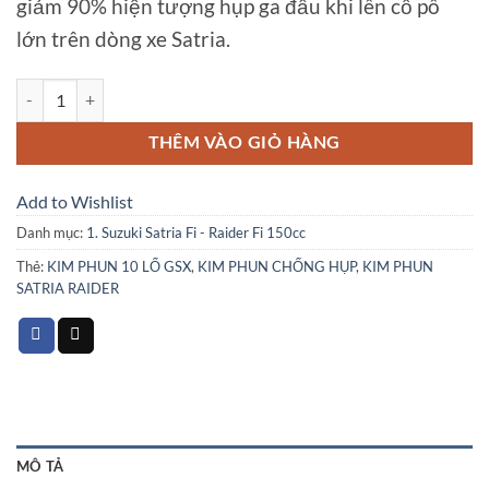
giảm 90% hiện tượng hụp ga đầu khi lên cổ pô
lớn trên dòng xe Satria.
Béc phun GSX 10 lổ số lượng
THÊM VÀO GIỎ HÀNG
Add to Wishlist
Danh mục:
1. Suzuki Satria Fi - Raider Fi 150cc
Thẻ:
KIM PHUN 10 LỔ GSX
,
KIM PHUN CHỐNG HỤP
,
KIM PHUN
SATRIA RAIDER
MÔ TẢ