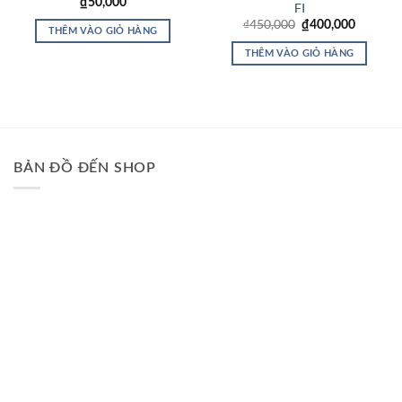
₫
50,000
FI
Giá
Giá
₫
450,000
₫
400,000
THÊM VÀO GIỎ HÀNG
gốc
hiện
là:
tại
THÊM VÀO GIỎ HÀNG
₫450,000.
là:
₫400,00
BẢN ĐỒ ĐẾN SHOP